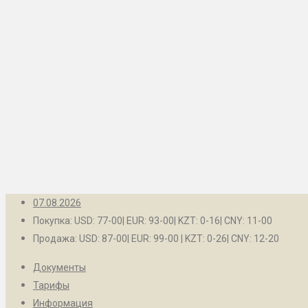
Рубцовск
Контакты
Барнаул
Белокуриха
Бийск
Заринск
Камень-на-Оби
Новоалтайск
Рубцовск
07.08.2026
Покупка: USD: 77-00| EUR: 93-00| KZT: 0-16| CNY: 11-00
Продажа: USD: 87-00| EUR: 99-00 | KZT: 0-26| CNY: 12-20
Документы
Тарифы
Информация