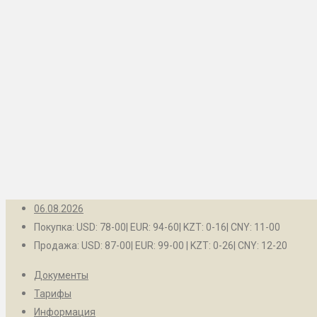
Рубцовск
Контакты
Барнаул
Белокуриха
Бийск
Заринск
Камень-на-Оби
Новоалтайск
Рубцовск
06.08.2026
Покупка: USD: 78-00| EUR: 94-60| KZT: 0-16| CNY: 11-00
Продажа: USD: 87-00| EUR: 99-00 | KZT: 0-26| CNY: 12-20
Документы
Тарифы
Информация