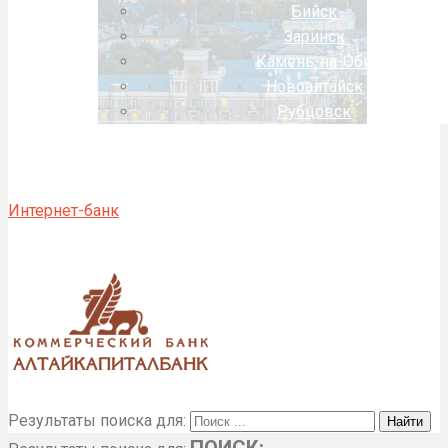
Бийск
Заринск
Камень-на-Оби
Новоалтайск
Рубцовск
Интернет-банк
Результаты поиска для:
ПОИСК: