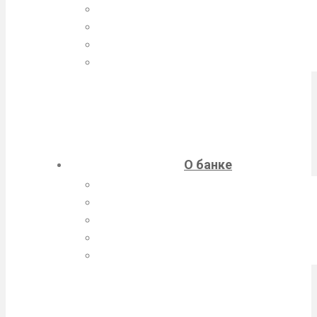
Лизинг
Факторинг
Операции с ценными бумагами
Программа лояльности
О банке
Новости банка
Наша история
Реквизиты
Вакансии
Раскрытие информации