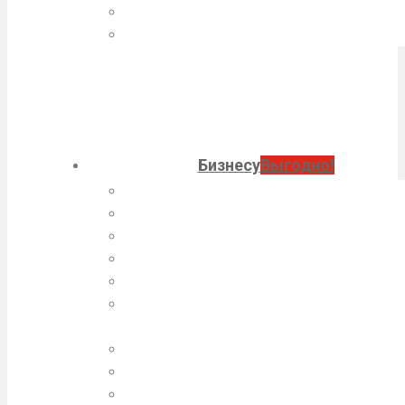
Обмен валюты
Кредитование
Бизнесу
Выгодно!
Расчетно-кассовое обслуживание
Дистанционное обслуживание
Кредитование
Депозиты предприятий и организац
Банковские гарантии
Обслуживание внешнеэкономическ
деятельности
Эквайринг
Прием платежей СБП
Обслуживание платежных агентов