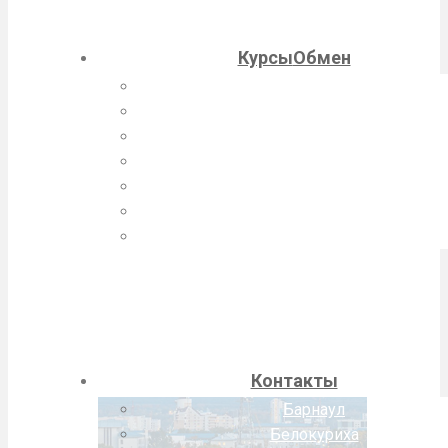
Курсы
Обмен
Барнаул
Белокуриха
Бийск
Заринск
Камень-на-Оби
Новоалтайск
Рубцовск
Контакты
Барнаул
Белокуриха