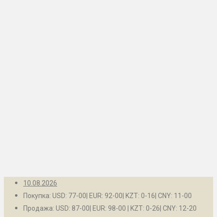
Заринск
Камень-на-Оби
Новоалтайск
Рубцовск
Контакты
Барнаул
Белокуриха
Бийск
Заринск
Камень-на-Оби
Новоалтайск
Рубцовск
10.08.2026
Покупка: USD: 77-00| EUR: 92-00| KZT: 0-16| CNY: 11-00
Продажа: USD: 87-00| EUR: 98-00 | KZT: 0-26| CNY: 12-20