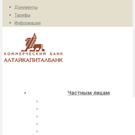
Документы
Тарифы
Информация
Частным лицам
Вклады
Текущие счета
Банковские переводы
Переводы «Золотая Корона»
Платежи в Cистеме «Город»