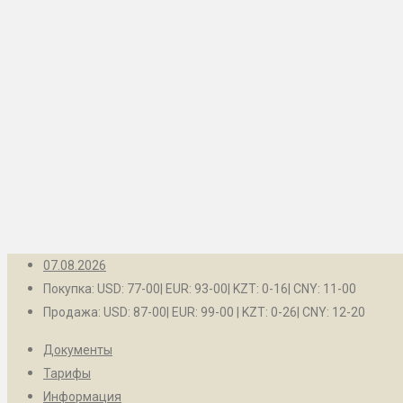
Рубцовск
Контакты
Барнаул
Белокуриха
Бийск
Заринск
Камень-на-Оби
Новоалтайск
Рубцовск
07.08.2026
Покупка: USD: 77-00| EUR: 93-00| KZT: 0-16| CNY: 11-00
Продажа: USD: 87-00| EUR: 99-00 | KZT: 0-26| CNY: 12-20
Документы
Тарифы
Информация