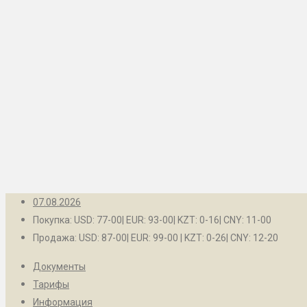
Рубцовск
Контакты
Барнаул
Белокуриха
Бийск
Заринск
Камень-на-Оби
Новоалтайск
Рубцовск
07.08.2026
Покупка: USD: 77-00| EUR: 93-00| KZT: 0-16| CNY: 11-00
Продажа: USD: 87-00| EUR: 99-00 | KZT: 0-26| CNY: 12-20
Документы
Тарифы
Информация