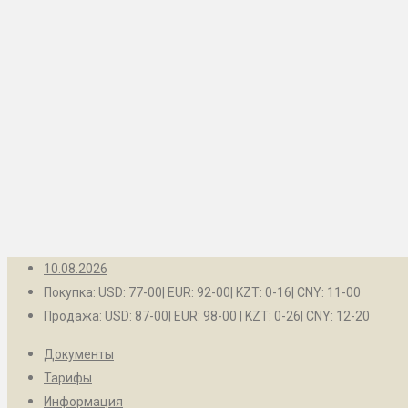
Рубцовск
Контакты
Барнаул
Белокуриха
Бийск
Заринск
Камень-на-Оби
Новоалтайск
Рубцовск
10.08.2026
Покупка: USD: 77-00| EUR: 92-00| KZT: 0-16| CNY: 11-00
Продажа: USD: 87-00| EUR: 98-00 | KZT: 0-26| CNY: 12-20
Документы
Тарифы
Информация